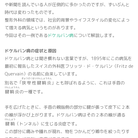
や新聞を読んでいる人が圧倒的に多かったのですが、ずいぶんと
骨密度検査
時代は変わったものです。
整形外科の領域では、社会的背景やライフスタイルの変化によっ
て増える病気というものがあります。
今回はその一例である
ドケルバン病
について解説します。
ドケルバン病の症状と原因
ドケルバン病とは聞き慣れない言葉ですが、1895年にこの病気を
最初に報告したスイスの外科医フリッツ・ド・ケルバン（Fritz de
Quervain）の名前に由来しています。
プライバシーポリシー
きょうさくせいけんしょうえん
別名で「
狭窄性腱鞘炎
」とも呼ばれるように、これは手首の
けんしょうえん
マイナンバー保険証利用について
腱鞘炎
の一種です。
手を広げたときに、手首の親指側の部分に腱が張って皮下に２本
の線が浮かび上がります。ドケルバン病はその２本の線が通る
けんしょう
腱鞘
（トンネル）に生じる炎症です。
この部分に痛みや腫れが現れ、物をつかんだり雑巾を絞ったりす