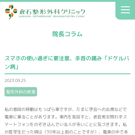
倉石整形外科クリニック
toggl
navig
初診の方へ
院長コラム
クリニックのご案内
症状別療法
スマホの使い過ぎに要注意、手首の痛み「ドケルバ
アクセス
ン病」
送迎
2023.09.25
院長コラム
整形外科の疾患
お知らせ
私の普段の移動はもっぱら車ですが、たまに学会への出席などで
電車に乗ることがあります。車内を見回すと、老若男女問わずス
マートフォンをのぞき込んでいる人が多いことに気づきます。私
へバーデン結節
患者さんの声
が医学生だった頃は（30年以上前のことですが）、電車の中で本