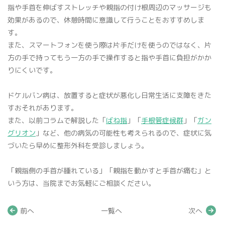
指や手首を伸ばすストレッチや親指の付け根周辺のマッサージも
効果があるので、休憩時間に意識して行うことをおすすめしま
す。
また、スマートフォンを使う際は片手だけを使うのではなく、片
方の手で持ってもう一方の手で操作すると指や手首に負担がかか
りにくいです。
ドケルバン病は、放置すると症状が悪化し日常生活に支障をきた
すおそれがあります。
また、以前コラムで解説した「
ばね指
」「
手根管症候群
」「
ガン
グリオン
」など、他の病気の可能性も考えられるので、症状に気
づいたら早めに整形外科を受診しましょう。
「親指側の手首が腫れている」「親指を動かすと手首が痛む」と
いう方は、当院までお気軽にご相談ください。
前へ
一覧へ
次へ