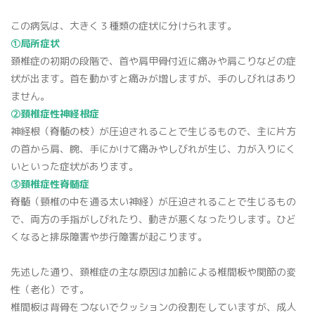
この病気は、大きく３種類の症状に分けられます。
①局所症状
頚椎症の初期の段階で、首や肩甲骨付近に痛みや肩こりなどの症
状が出ます。首を動かすと痛みが増しますが、手のしびれはあり
ません。
②頚椎症性神経根症
神経根（脊髄の枝）が圧迫されることで生じるもので、主に片方
の首から肩、腕、手にかけて痛みやしびれが生じ、力が入りにく
いといった症状があります。
③頚椎症性脊髄症
脊髄（頸椎の中を通る太い神経）が圧迫されることで生じるもの
で、両方の手指がしびれたり、動きが悪くなったりします。ひど
くなると排尿障害や歩行障害が起こります。
先述した通り、頚椎症の主な原因は加齢による椎間板や関節の変
性（老化）です。
椎間板は背骨をつないでクッションの役割をしていますが、成人