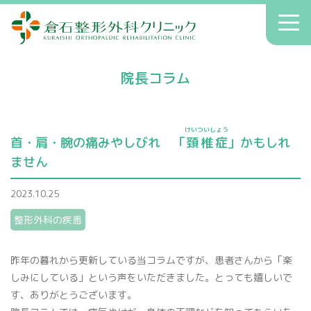
倉石整形外科クリニック
toggl
navig
初診の方へ
院長コラム
クリニックのご案内
症状別療法
けいついしょう
アクセス
首・肩・腕の痛みやしびれ 「
頚椎症
」かもしれ
ません
送迎
2023.10.25
院長コラム
整形外科の疾患
お知らせ
昨年の暮れから更新している当コラムですが、患者さんから「楽
しみにしている」という声をいただきました。とっても嬉しいで
へバーデン結節
患者さんの声
す、ありがとうございます。