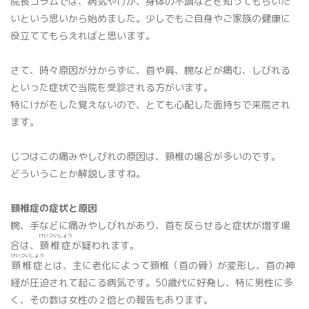
院長コラムでは、病気やけが、身体の不調などを知ってもらいた
いという思いから始めました。少しでもご自身やご家族の健康に
骨密度検査
役立ててもらえればと思います。
さて、時々原因が分からずに、首や肩、腕などが痛む、しびれる
といった症状で当院を受診される方がいます。
特にけがをした覚えないので、とても心配した面持ちで来院され
ます。
じつはこの痛みやしびれの原因は、頸椎の場合が多いのです。
プライバシーポリシー
どういうことか解説しますね。
マイナンバー保険証利用について
頚椎症の症状と原因
腕、手などに痛みやしびれがあり、首を反らせると症状が増す場
けいついしょう
合は、
頚椎症
が疑われます。
けいついしょう
頚椎症
とは、主に老化によって頚椎（首の骨）が変形し、首の神
経が圧迫されて起こる病気です。50歳代に好発し、特に男性に多
く、その数は女性の２倍との報告もあります。