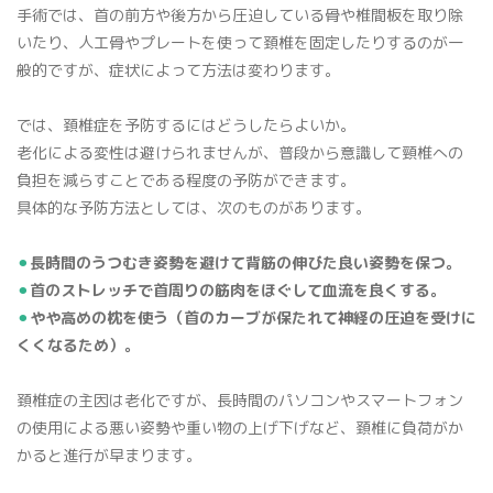
手術では、首の前方や後方から圧迫している骨や椎間板を取り除
いたり、人工骨やプレートを使って頚椎を固定したりするのが一
般的ですが、症状によって方法は変わります。
では、頚椎症を予防するにはどうしたらよいか。
老化による変性は避けられませんが、普段から意識して頸椎への
負担を減らすことである程度の予防ができます。
具体的な予防方法としては、次のものがあります。
⚫︎
長時間のうつむき姿勢を避けて背筋の伸びた良い姿勢を保つ。
⚫︎
首のストレッチで首周りの筋肉をほぐして血流を良くする。
⚫︎
やや高めの枕を使う（首のカーブが保たれて神経の圧迫を受けに
くくなるため）。
頚椎症の主因は老化ですが、長時間のパソコンやスマートフォン
の使用による悪い姿勢や重い物の上げ下げなど、頚椎に負荷がか
かると進行が早まります。