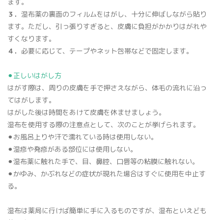
ます。
３．
湿布薬の裏面のフィルムをはがし、十分に伸ばしながら貼り
ます。ただし、引っ張りすぎると、皮膚に負担がかかりはがれや
すくなります。
４．
必要に応じて、テープやネット包帯などで固定します。
⚫︎正しいはがし方
はがす際は、周りの皮膚を手で押さえながら、体毛の流れに沿っ
てはがします。
はがした後は時間をあけて皮膚を休ませましょう。
湿布を使用する際の注意点として、次のことが挙げられます。
⚫︎お風呂上りや汗で濡れている時は使用しない。
⚫︎湿疹や発疹がある部位には使用しない。
⚫︎湿布薬に触れた手で、目、鼻腔、口唇等の粘膜に触れない。
⚫︎かゆみ、かぶれなどの症状が現れた場合はすぐに使用を中止す
る。
湿布は薬局に行けば簡単に手に入るものですが、湿布といえども