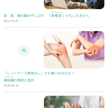
けいついしょう
首・肩・腕の痛みやしびれ 「
頚椎症
」かもしれません
2023.10.25
02
「レントゲンで異常なし」でも痛いのはなぜ？
こつざしょう
骨挫傷
の原因と症状
2024.06.18