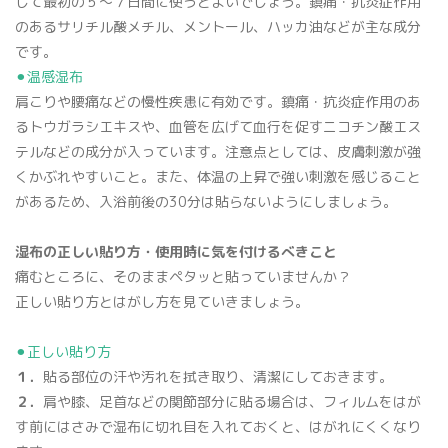
して最初の５～７日間に使うとよいでしょう。鎮痛・抗炎症作用
のあるサリチル酸メチル、メントール、ハッカ油などが主な成分
です。
⚫︎温感湿布
肩こりや腰痛などの慢性疾患に有効です。鎮痛・抗炎症作用のあ
るトウガラシエキスや、血管を広げて血行を促すニコチン酸エス
テルなどの成分が入っています。注意点としては、皮膚刺激が強
くかぶれやすいこと。また、体温の上昇で強い刺激を感じること
があるため、入浴前後の30分は貼らないようにしましょう。
湿布の正しい貼り方・使用時に気を付けるべきこと
痛むところに、そのままペタッと貼っていませんか？
正しい貼り方とはがし方を見ていきましょう。
⚫︎正しい貼り方
１．
貼る部位の汗や汚れを拭き取り、清潔にしておきます。
２．
肩や膝、足首などの関節部分に貼る場合は、フィルムをはが
す前にはさみで湿布に切れ目を入れておくと、はがれにくくなり