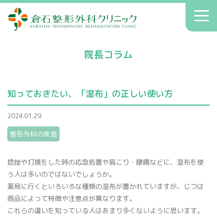
倉石整形外科クリニック
toggl
navig
初診の方へ
院長コラム
クリニックのご案内
症状別療法
知っておきたい、「湿布」の正しい使い方
アクセス
2024.01.29
送迎
整形外科の疾患
院長コラム
お知らせ
捻挫や打撲をした時の応急処置や肩こり・腰痛などに、湿布を使
う人は多いのではないでしょうか。
薬局に行くといろいろな種類の湿布が置かれていますが、じつは
商品によって特徴や注意点が異なります。
へバーデン結節
患者さんの声
これらの違いを知っている人はあまり多くないように思います。