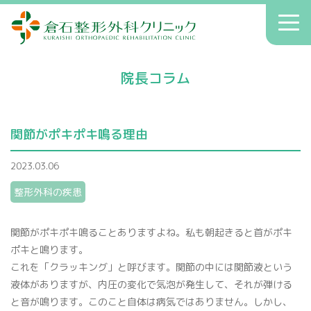
倉石整形外科クリニック
toggl
navig
初診の方へ
院長コラム
クリニックのご案内
症状別療法
関節がポキポキ鳴る理由
アクセス
2023.03.06
送迎
整形外科の疾患
院長コラム
お知らせ
関節がポキポキ鳴ることありますよね。私も朝起きると首がポキ
ポキと鳴ります。
これを「クラッキング」と呼びます。関節の中には関節液という
液体がありますが、内圧の変化で気泡が発生して、それが弾ける
へバーデン結節
患者さんの声
と音が鳴ります。このこと自体は病気ではありません。しかし、