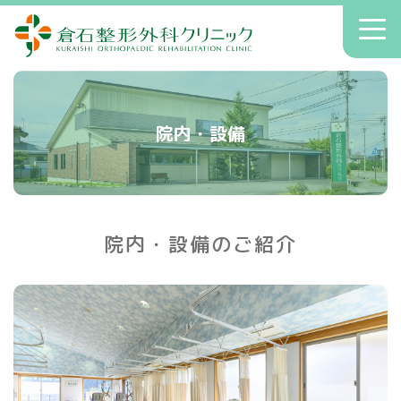
倉石整形外科クリニック
toggl
navig
初診の方へ
クリニックのご案内
院内・設備
症状別療法
アクセス
送迎
院内・設備のご紹介
院長コラム
お知らせ
へバーデン結節
患者さんの声