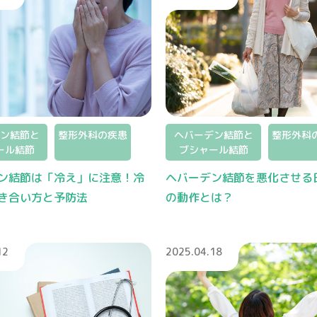
ン結節と
整形外科の疾患
ヘバーデン結節と
整形外科
ール結節
ブシャール結節
ン結節は「冷え」に注意！冷
ヘバーデン結節を悪化させる
き合い方と予防法
の動作とは？
12
2025.04.18