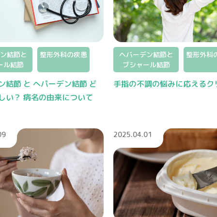
ン結節と
整形外科の疾患
ヘバーデン結節と
整形外科
ール結節
ブシャール結節
ン結節 と へパーデン結節 ど
手指の不調の悩みに応えるク
しい？ 病名の由来について
09
2025.04.01