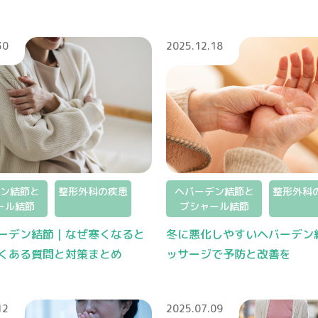
30
2025.12.18
ン結節と
整形外科の疾患
ヘバーデン結節と
整形外科
ール結節
ブシャール結節
ーデン結節｜なぜ寒くなると
冬に悪化しやすいヘバーデン
くある質問と対策まとめ
ッサージで予防と改善を
12
2025.07.09