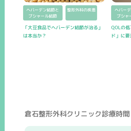
ヘバーデン結節と
整形外科の疾患
ヘバーデ
ブシャール結節
ブシャ
「大豆食品でヘバーデン結節が治る」
QOLの
は本当か？
ド」に要
倉石整形外科クリニック
診療時間