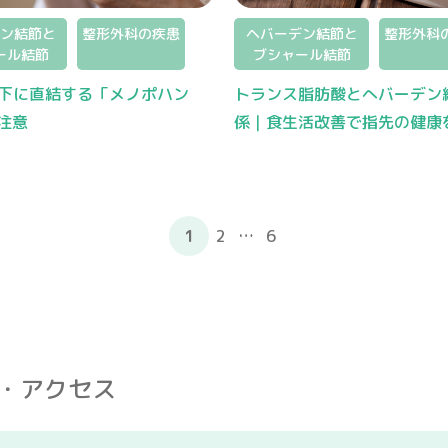
ン結節と
整形外科の疾患
ヘバーデン結節と
整形外科
ール結節
ブシャール結節
低下に直結する「メノポハン
トランス脂肪酸とへバーデン
注意
係｜食生活改善で指先の健康
1
2
…
6
・アクセス