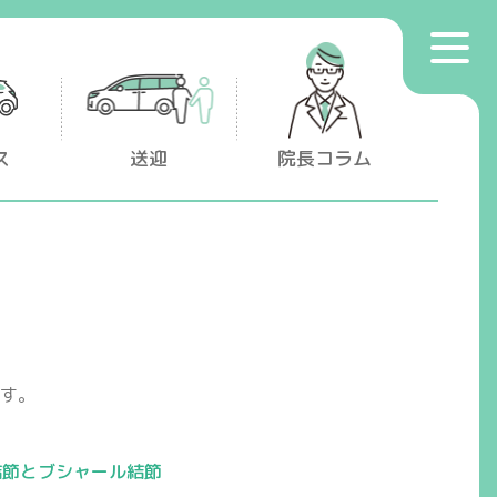
toggle
プライバシーポリシー
navigat
マイナンバー保険証利用について
ス
送迎
院長コラム
す。
結節とブシャール結節