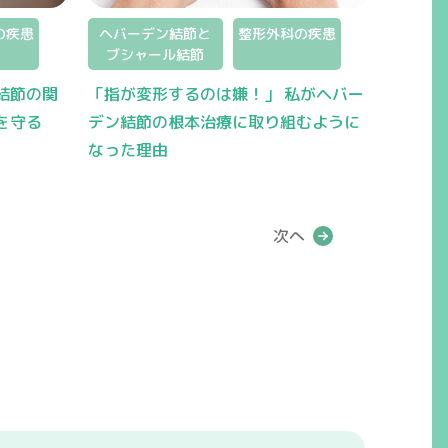
の疾患
ヘバーデン結節と
整形外科の疾患
ブシャール結節
結節の関
「指が変形するのは嫌！」 私がヘバー
を守る
デン結節の根本治療に取り組むように
なった理由
次へ