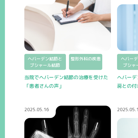
ヘバーデン結節と
整形外科の疾患
ヘバーデ
ブシャール結節
ブシャ
当院でヘバーデン結節の治療を受けた
ヘバーデ
「患者さんの声」
房との付
2025.05.16
2025.05.