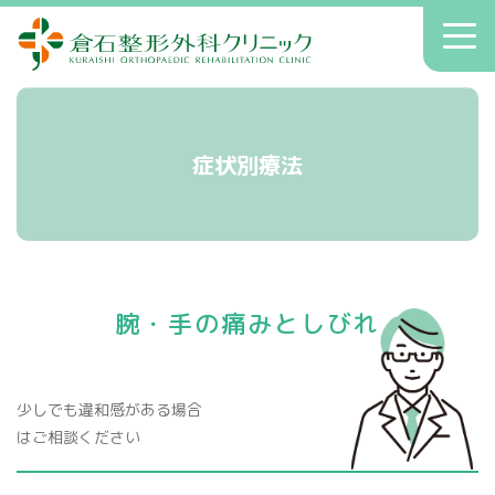
倉石整形外科クリニック
toggl
navig
初診の方へ
クリニックのご案内
症状別療法
症状別療法
アクセス
送迎
腕・手の痛みとしびれ
院長コラム
お知らせ
少しでも違和感がある場合
はご相談ください
へバーデン結節
患者さんの声