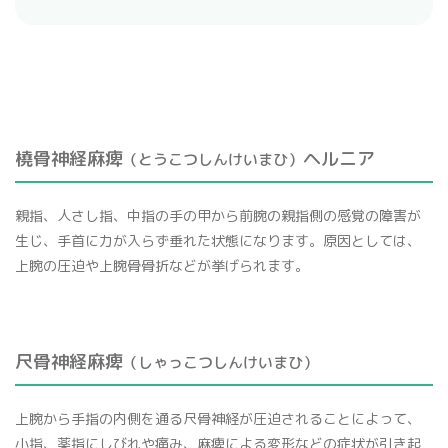
橈骨神経麻痺
ヘルニア
（とうこつしんけいまひ）
親指、人さし指、中指の手の甲から前腕の親指側の感覚の障害が
生じ、手首に力が入らず垂れた状態になります。原因としては、
上腕の圧迫や上腕骨骨折などが挙げられます。
尺骨神経麻痺
（しゃっこつしんけいまひ）
上腕から手指の内側を通る尺骨神経が圧迫されることによって、
小指、薬指にしびれや痛み、麻痺による変形などの症状が引き起