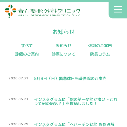
倉石整形外科クリニック
toggl
navig
初診の方へ
お知らせ
クリニックのご案内
症状別療法
すべて
お知らせ
休診のご案内
診療のご案内
診療について
院長コラム
アクセス
送迎
2026.07.31
8月9日（日）緊急休日当番医院のご案内
院長コラム
お知らせ
2026.06.23
インスタグラムに「指の第一関節が痛い…これ
って何の病気？」を投稿しました！
へバーデン結節
患者さんの声
2026.05.29
インスタグラムに「へバーデン結節 お悩み解