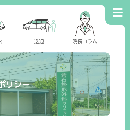
toggle
プライバシーポリシー
navigat
マイナンバー保険証利用について
ス
送迎
院長コラム
ポリシー