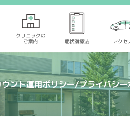
足首・足が痛い
クリニックの
ご案内
症状別療法
アクセ
カウント運用ポリシー/
プライバシー