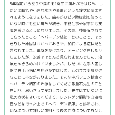
5年程前から左手中指の第1関節に痛みがではじめ、し
だいに腫れや小さな水泡や変形といった症状に悩まさ
れるようになりました。痛みがひどい時は指を使って
いない時にも重い痛みが続き、事務仕事や家事にも支
障を感じるようになりました。その頃、整骨院で診て
もらったところ「へバーデン結節」とのことで、はっ
きりした原因はわかっておらず、加齢による症状だと
言われました。電気をかけたり、テーピングをしたり
しましたが、改善はほとんど見られませんでした。治
療をあきらめかけていましたが、しだいに左手人差し
指や右手小指にも痛みがではじめ、このまま変形が進
むことに不安がありました。そんな中パソコン検索で
へバーデン結節の治療をしてくださる倉石先生のこと
を知り、思いきって受診しました。先生はていねいに
私の症状をきいてくださり、レントゲン撮影や血液検
査などを行った上で「へバーデン結節」と診断され、
病気について詳しい説明と今後の治療についてお話し