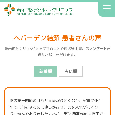
倉石整形外科クリニック
toggl
navig
初診の方へ
クリニックのご案内
へバーデン結節 患者さんの声
症状別療法
※画像をクリック/タップすることで患者様手書きのアンケート画
アクセス
像をご覧いただけます。
送迎
新着順
古い順
院長コラム
お知らせ
指の第一関節のはれと痛みがひどくなり、家事や畑仕
へバーデン結節
患者さんの声
事で（何をするにも痛みがあり）力を入れづらくな
り、悩んでおりました。ヘバーデン結節治療 長野市で