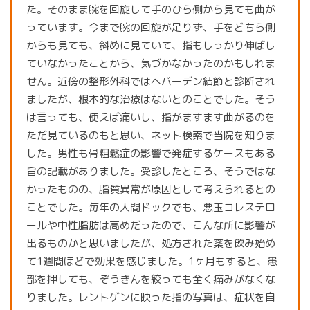
た。そのまま腕を回旋して手のひら側から見ても曲が
っています。今まで腕の回旋が足りず、手をどちら側
からも見ても、斜めに見ていて、指もしっかり伸ばし
ていなかったことから、気づかなかったのかもしれま
せん。近傍の整形外科ではヘバーデン結節と診断され
ましたが、根本的な治療はないとのことでした。そう
は言っても、使えば痛いし、指がますます曲がるのを
ただ見ているのもと思い、ネット検索で当院を知りま
した。男性も骨粗鬆症の影響で発症するケースもある
旨の記載がありました。受診したところ、そうではな
かったものの、脂質異常が原因として考えられるとの
ことでした。毎年の人間ドックでも、悪玉コレステロ
ールや中性脂肪は高めだったので、こんな所に影響が
出るものかと思いましたが、処方された薬を飲み始め
て1週間ほどで効果を感じました。1ヶ月もすると、患
部を押しても、ぞうきんを絞っても全く痛みがなくな
りました。レントゲンに映った指の写真は、症状を自