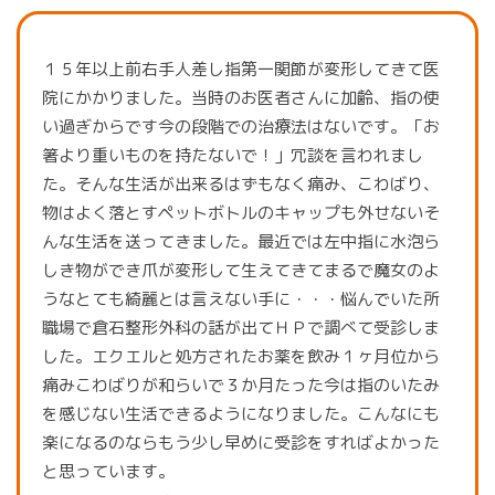
１５年以上前右手人差し指第一関節が変形してきて医
院にかかりました。当時のお医者さんに加齢、指の使
い過ぎからです今の段階での治療法はないです。「お
箸より重いものを持たないで！」冗談を言われまし
た。そんな生活が出来るはずもなく痛み、こわばり、
物はよく落とすペットボトルのキャップも外せないそ
んな生活を送ってきました。最近では左中指に水泡ら
しき物ができ爪が変形して生えてきてまるで魔女のよ
うなとても綺麗とは言えない手に・・・悩んでいた所
職場で倉石整形外科の話が出てＨＰで調べて受診しま
した。エクエルと処方されたお薬を飲み１ヶ月位から
痛みこわばりが和らいで３か月たった今は指のいたみ
を感じない生活できるようになりました。こんなにも
楽になるのならもう少し早めに受診をすればよかった
と思っています。