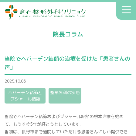
倉石整形外科クリニック
toggl
navig
初診の方へ
院長コラム
クリニックのご案内
症状別療法
当院でヘバーデン結節の治療を受けた「患者さんの
アクセス
声」
送迎
2025.10.06
院長コラム
ヘバーデン結節と
整形外科の疾患
ブシャール結節
お知らせ
当院でヘバーデン結節およびブシャール結節の根本治療を始め
て、もうすぐ5年が経とうとしています。
へバーデン結節
患者さんの声
当初は、長野市まで通院していただける患者さんにしか提供でき