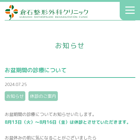
倉石整形外科クリニック
toggl
navig
初診の方へ
クリニックのご案内
お知らせ
症状別療法
アクセス
お盆期間の診療について
送迎
2024.07.25
院長コラム
お知らせ
休診のご案内
お知らせ
お盆期間の診療についてお知らせいたします。
8月13日（火）〜8月16日（金）は休診とさせていただきます。
へバーデン結節
患者さんの声
お盆休みの前に気になることがございましたら