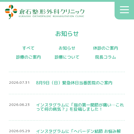
倉石整形外科クリニック
toggl
navig
初診の方へ
お知らせ
クリニックのご案内
症状別療法
すべて
お知らせ
休診のご案内
診療のご案内
診療について
院長コラム
アクセス
送迎
2026.07.31
8月9日（日）緊急休日当番医院のご案内
院長コラム
お知らせ
2026.06.23
インスタグラムに「指の第一関節が痛い…これ
って何の病気？」を投稿しました！
へバーデン結節
患者さんの声
2026.05.29
インスタグラムに「へバーデン結節 お悩み解