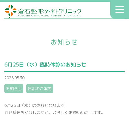
倉石整形外科クリニック
toggl
navig
初診の方へ
クリニックのご案内
お知らせ
症状別療法
アクセス
6月25日（水）臨時休診のお知らせ
送迎
2025.05.30
院長コラム
お知らせ
休診のご案内
お知らせ
6月25日（水）は休診となります。
ご迷惑をおかけしますが、よろしくお願いいたします。
へバーデン結節
患者さんの声