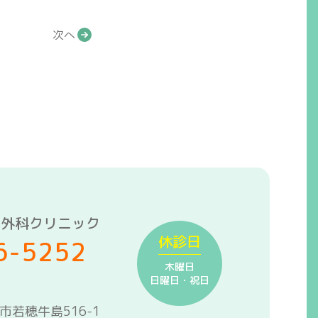
次へ
形外科クリニック
休診日
6-5252
木曜日
日曜日・祝日
野市若穂牛島516-1