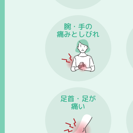
腕・手の
痛みとしびれ
足首・足が
痛い