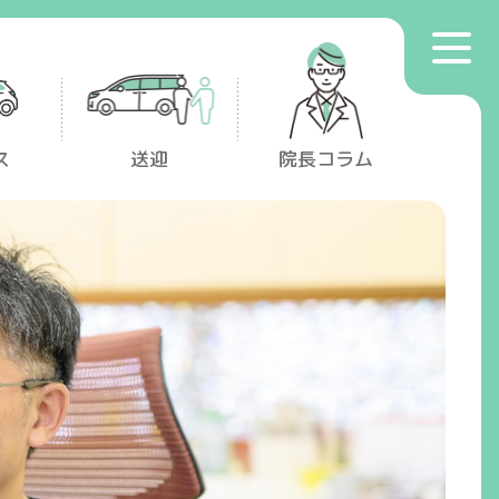
toggle
プライバシーポリシー
navigat
マイナンバー保険証利用について
ス
送迎
院長コラム