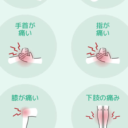
手首が
指が
痛い
痛い
膝が痛い
下肢の痛み