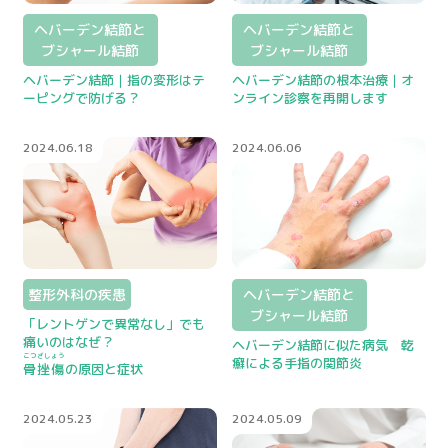
ヘバーデン結節と
ヘバーデン結節と
ブシャール結節
ブシャール結節
ヘバーデン結節｜指の変形はテ
ヘバーデン結節の根本治療｜オ
ーピングで防げる？
ンライン診察を再開します
2024.06.18
2024.06.06
整形外科の疾患
ヘバーデン結節と
ブシャール結節
「レントゲンで異常なし」でも
痛いのはなぜ？
ヘバーデン結節に似た病気 乾
こつざしょう
癬による手指の関節炎
骨挫傷
の原因と症状
2024.05.23
2024.05.09