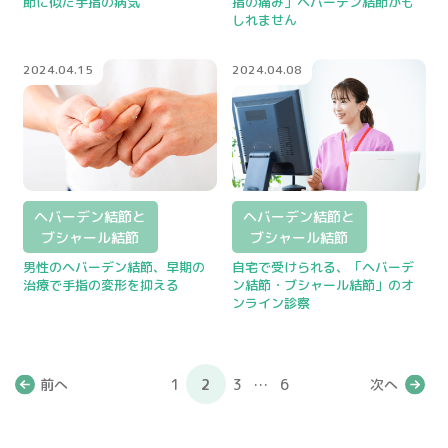
節に似た手指の病気
指の痛み」ヘバーデン結節かも
しれません
2024.04.15
2024.04.08
ヘバーデン結節と
ヘバーデン結節と
ブシャール結節
ブシャール結節
男性のヘバーデン結節、早期の
自宅で受けられる、「ヘバーデ
治療で手指の変形を抑える
ン結節・ブシャール結節」のオ
ンライン診察
前へ
1
2
3
…
6
次へ