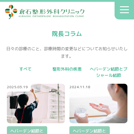
倉石整形外科クリニック
toggl
navig
初診の方へ
院長コラム
クリニックのご案内
症状別療法
日々の診療のこと、診療時間の変更などについてお知らせいたし
ます。
アクセス
すべて
整形外科の疾患
ヘバーデン結節とブ
送迎
シャール結節
院長コラム
2025.03.19
2024.11.18
お知らせ
へバーデン結節
患者さんの声
ヘバーデン結節と
ヘバーデン結節と