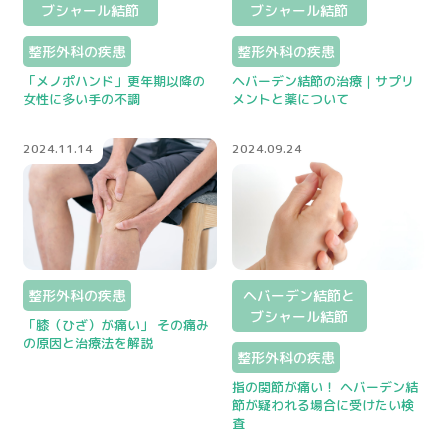
ブシャール結節
ブシャール結節
骨密度検査
整形外科の疾患
整形外科の疾患
「メノポハンド」更年期以降の
ヘバーデン結節の治療｜サプリ
女性に多い手の不調
メントと薬について
2024.11.14
2024.09.24
プライバシーポリシー
マイナンバー保険証利用について
整形外科の疾患
ヘバーデン結節と
ブシャール結節
「膝（ひざ）が痛い」 その痛み
の原因と治療法を解説
整形外科の疾患
指の関節が痛い！ ヘバーデン結
節が疑われる場合に受けたい検
査