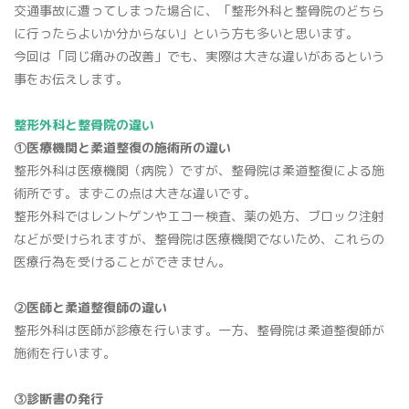
交通事故に遭ってしまった場合に、「整形外科と整骨院のどちら
骨密度検査
に行ったらよいか分からない」という方も多いと思います。
今回は「同じ痛みの改善」でも、実際は大きな違いがあるという
事をお伝えします。
整形外科と整骨院の違い
①医療機関と柔道整復の施術所の違い
整形外科は医療機関（病院）ですが、整骨院は柔道整復による施
術所です。まずこの点は大きな違いです。
整形外科ではレントゲンやエコー検査、薬の処方、ブロック注射
プライバシーポリシー
などが受けられますが、整骨院は医療機関でないため、これらの
医療行為を受けることができません。
マイナンバー保険証利用について
②医師と柔道整復師の違い
整形外科は医師が診療を行います。一方、整骨院は柔道整復師が
施術を行います。
③診断書の発行