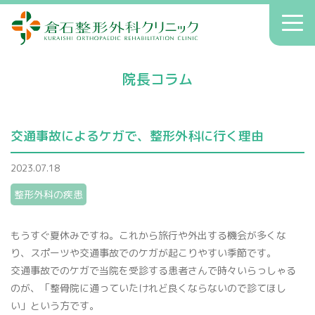
倉石整形外科クリニック
toggl
navig
初診の方へ
院長コラム
クリニックのご案内
症状別療法
交通事故によるケガで、整形外科に行く理由
アクセス
2023.07.18
送迎
整形外科の疾患
院長コラム
お知らせ
もうすぐ夏休みですね。これから旅行や外出する機会が多くな
り、スポーツや交通事故でのケガが起こりやすい季節です。
交通事故でのケガで当院を受診する患者さんで時々いらっしゃる
のが、「整骨院に通っていたけれど良くならないので診てほし
へバーデン結節
患者さんの声
い」という方です。