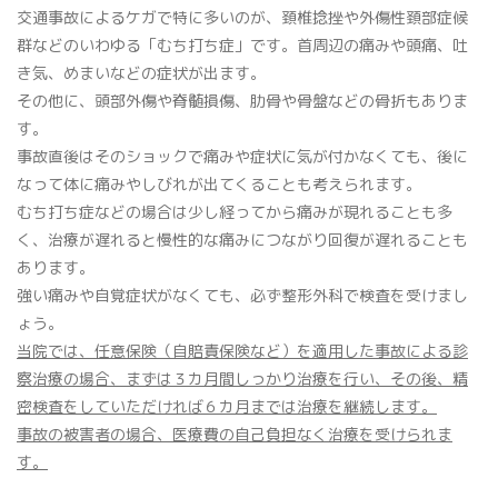
交通事故によるケガで特に多いのが、頚椎捻挫や外傷性頚部症候
群などのいわゆる「むち打ち症」です。首周辺の痛みや頭痛、吐
き気、めまいなどの症状が出ます。
その他に、頭部外傷や脊髄損傷、肋骨や骨盤などの骨折もありま
す。
事故直後はそのショックで痛みや症状に気が付かなくても、後に
なって体に痛みやしびれが出てくることも考えられます。
むち打ち症などの場合は少し経ってから痛みが現れることも多
く、治療が遅れると慢性的な痛みにつながり回復が遅れることも
あります。
強い痛みや自覚症状がなくても、必ず整形外科で検査を受けまし
ょう。
当院では、任意保険（自賠責保険など）を適用した事故による診
察治療の場合、まずは３カ月間しっかり治療を行い、その後、精
密検査をしていただければ６カ月までは治療を継続します。
事故の被害者の場合、医療費の自己負担なく治療を受けられま
す。