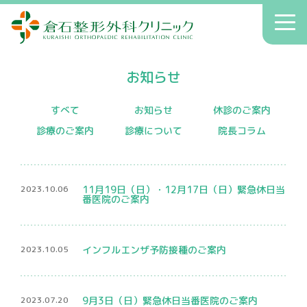
倉石整形外科クリニック
toggl
navig
初診の方へ
お知らせ
クリニックのご案内
症状別療法
すべて
お知らせ
休診のご案内
診療のご案内
診療について
院長コラム
アクセス
送迎
2023.10.06
11月19日（日）・12月17日（日）緊急休日当
院長コラム
番医院のご案内
お知らせ
2023.10.05
インフルエンザ予防接種のご案内
へバーデン結節
患者さんの声
2023.07.20
9月3日（日）緊急休日当番医院のご案内