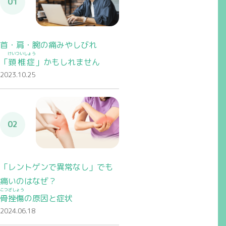
01
首・肩・腕の痛みやしびれ
けいついしょう
「
頚椎症
」かもしれません
2023.10.25
02
「レントゲンで異常なし」でも
痛いのはなぜ？
こつざしょう
骨挫傷
の原因と症状
2024.06.18