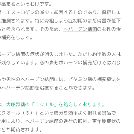
が高まるというわけです。
節もエストロゲンの減少に起因するものであり、骨粗しょ
と推測されます。特に骨粗しょう症初期のまだ骨量が低下
ると考えられます。そのため、
へバーデン結節
の女性の治
の補充をします。
バーデン結節の症状が消失しました。ただし約半数の人は
が残存しています。私の妻もホルモンの補充だけでは治り
方や男性のへバーデン結節には、ビタミン剤の補充療法を
のへバーデン結節を治療することができます。
は、大塚製薬の「エクエル」を処方しております。
エクオール（※）」という成分を効率よく摂れる食品で
作用により、へバーデン結節の進行の抑制、更年期症状の
などが期待されます。